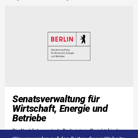
Bild
Senatsverwaltung für
Wirtschaft, Energie und
Betriebe
Die Nachfolgezentrale Berlin ist ein Projekt für die
Region und den Wirtschaftsstandort Berlin. Durch