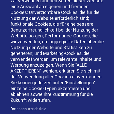
Wir verwenden auf den Seiten dieser Website
erfolgreiche Unternehmensübergaben werden
eine Auswahl an eigenen und fremden
wertvolle Erfahrungen und Strukturen
Cookies: Unverzichtbare Cookies, die für die
weitergegeben. Daher werden wir durch die
Nutzung der Website erforderlich sind;
Senatsverwaltung für Wirtschaft, Energie und
funktionale Cookies, die für eine bessere
Betriebe gefördert.
Benutzerfreundlichkeit bei der Nutzung der
Website sorgen; Performance-Cookies, die
Zum Partner
wir verwenden, um aggregierte Daten über die
Nutzung der Website und Statistiken zu
generieren; und Marketing-Cookies, die
verwendet werden, um relevante Inhalte und
Werbung anzuzeigen. Wenn Sie "ALLE
AKZEPTIEREN" wählen, erklären Sie sich mit
der Verwendung aller Cookies einverstanden.
Sie können jederzeit unter "Einstellungen"
einzelne Cookie-Typen akzeptieren und
ablehnen sowie Ihre Zustimmung für die
Zukunft widerrufen.
Datenschutzrichtlinie