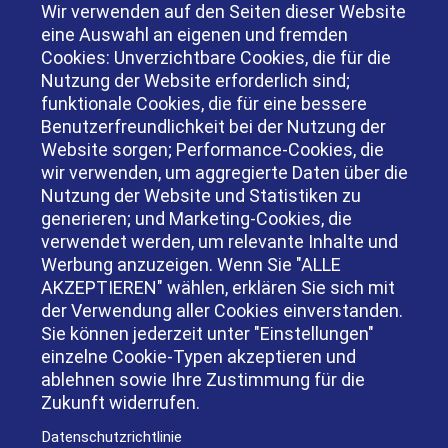
Informationen nach Art. 13, 14 und 21 Datenschutz-
Wir verwenden auf den Seiten dieser Website
Grundverordnung – DSGVO
eine Auswahl an eigenen und fremden
Jenseits der Internetseite verarbeiten wir
Cookies: Unverzichtbare Cookies, die für die
personenbezogene Daten auch grundsätzlich im
Nutzung der Website erforderlich sind;
Rahmen unserer Geschäftsbeziehung.
funktionale Cookies, die für eine bessere
Informationen zu diesen Datenverarbeitungen und
Benutzerfreundlichkeit bei der Nutzung der
Ihren datenschutzrechtlichen Ansprüchen und
Website sorgen; Performance-Cookies, die
Rechten, die teilweise auch die Datenverarbeitung
wir verwenden, um aggregierte Daten über die
auf unserer Internetseite betreffen, finden Sie in
Nutzung der Website und Statistiken zu
unseren
Datenschutzhinweisen
.
generieren; und Marketing-Cookies, die
verwendet werden, um relevante Inhalte und
Werbung anzuzeigen. Wenn Sie "ALLE
AKZEPTIEREN" wählen, erklären Sie sich mit
der Verwendung aller Cookies einverstanden.
Sie können jederzeit unter "Einstellungen"
einzelne Cookie-Typen akzeptieren und
ablehnen sowie Ihre Zustimmung für die
Zukunft widerrufen.
Datenschutzrichtlinie