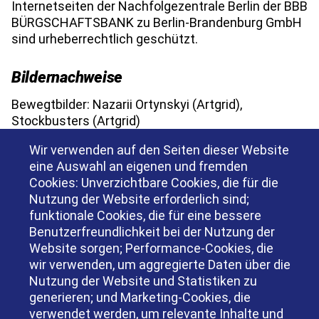
Internetseiten der Nachfolgezentrale Berlin der BBB
BÜRGSCHAFTSBANK zu Berlin-Brandenburg GmbH
sind urheberrechtlich geschützt.
Bildernachweise
Bewegtbilder: Nazarii Ortynskyi (Artgrid),
Stockbusters (Artgrid)
Teambild: Sebastian Hahn
Wir verwenden auf den Seiten dieser Website
Einzelbilder: Nachfolgezentrale Berlin, Artem
eine Auswahl an eigenen und fremden
Varnitsin (Adobe Stock), Jacob Lund (Adobe Stock),
Cookies: Unverzichtbare Cookies, die für die
Rido (Adobe Stock)
Nutzung der Website erforderlich sind;
Nachfolgeportal:
funktionale Cookies, die für eine bessere
Header: Niklas Jeromin (Pexels)
Benutzerfreundlichkeit bei der Nutzung der
Grafik: Clara Lenz
Website sorgen; Performance-Cookies, die
wir verwenden, um aggregierte Daten über die
Dieses Impressum gilt auf für den Instagram- und
Nutzung der Website und Statistiken zu
LinkedIn-Kanal der Nachfolgezentrale Berlin.
generieren; und Marketing-Cookies, die
verwendet werden, um relevante Inhalte und